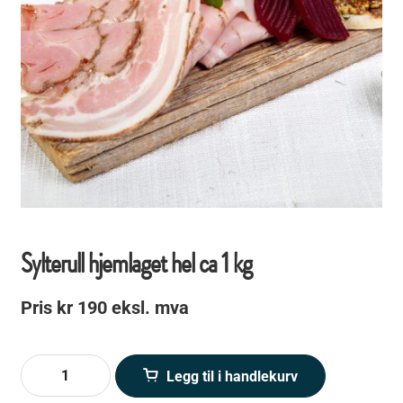
Sylterull hjemlaget hel ca 1 kg
Pris
kr
190
Sylterull
Legg til i handlekurv
hjemlaget